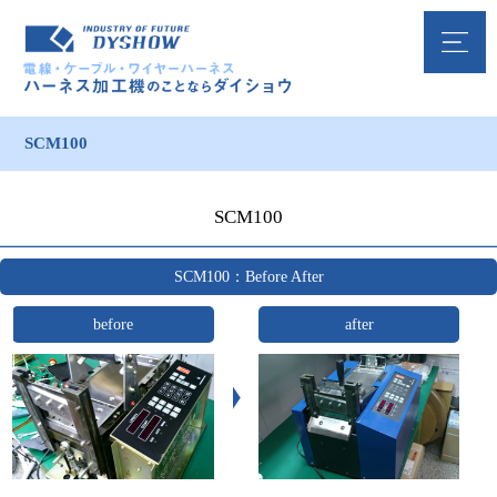
SCM100
SCM100
SCM100：Before After
before
after