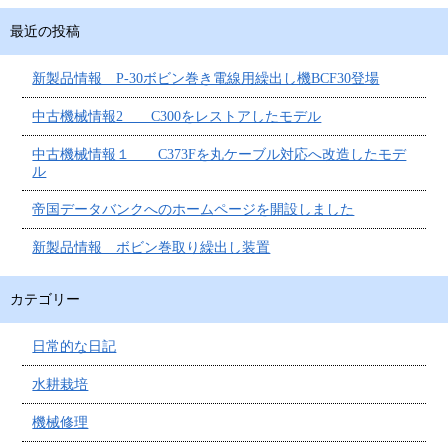
最近の投稿
新製品情報 P-30ボビン巻き電線用繰出し機BCF30登場
中古機械情報2 C300をレストアしたモデル
中古機械情報１ C373Fを丸ケーブル対応へ改造したモデ
ル
帝国データバンクへのホームページを開設しました
新製品情報 ボビン巻取り繰出し装置
カテゴリー
日常的な日記
水耕栽培
機械修理