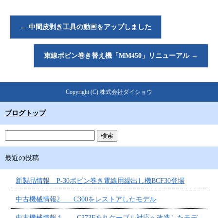
←
中間皮剥き工具の動画をアップしました
束線ボビン巻き替え機「MM450」リニューアル
→
Copyright (C) 株式会社ダイショウ
ブログトップ
最近の投稿
新製品情報 P-30ボビン巻き電線用繰出し機BCF30登場
中古機械情報2 C300をレストアしたモデル
中古機械情報１ C373Fを丸ケーブル対応へ改造したモデ