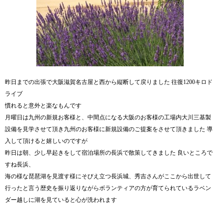
昨日までの出張で大阪滋賀名古屋と西から縦断して戻りました 往復1200キロド
ライブ
慣れると意外と楽なもんです
月曜日は九州の新規お客様と、中間点になる大阪のお客様の工場内大川三基製
設備を見学させて頂き九州のお客様に新規設備のご提案をさせて頂きました 導
入して頂けると嬉しいのですが
昨日は朝、少し早起きをして宿泊場所の長浜で散策してきました 良いところで
すね長浜、
海の様な琵琶湖を見渡す様にそびえ立つ長浜城、秀吉さんがここから出世して
行ったと言う歴史を振り返りながらボランティアの方が育てられているラベン
ダー越しに湖を見ていると心が洗われます