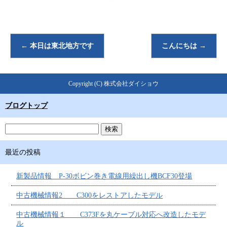
←
本日は東北地方です
こんにちは
→
Copyright (C) 株式会社ダイショウ
ブログトップ
最近の投稿
新製品情報 P-30ボビン巻き電線用繰出し機BCF30登場
中古機械情報2 C300をレストアしたモデル
中古機械情報１ C373Fを丸ケーブル対応へ改造したモデ
ル