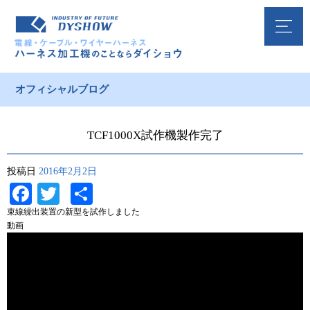
オフィシャルブログ
TCF1000X試作機製作完了
投稿日
2016年2月2日
Facebook
Twitter
共
有
束線繰出装置の新型を試作しました
動画