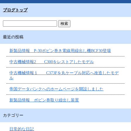
ブログトップ
最近の投稿
新製品情報 P-30ボビン巻き電線用繰出し機BCF30登場
中古機械情報2 C300をレストアしたモデル
中古機械情報１ C373Fを丸ケーブル対応へ改造したモデ
ル
帝国データバンクへのホームページを開設しました
新製品情報 ボビン巻取り繰出し装置
カテゴリー
日常的な日記