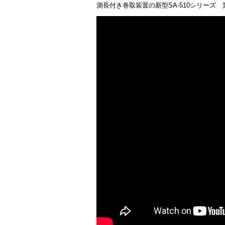
測長付き巻取装置の新型SA-510シリーズ 第