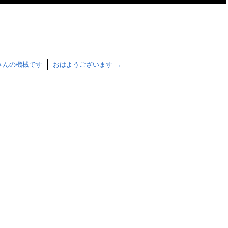
さんの機械です
おはようございます
→