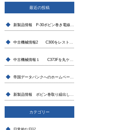
最近の投稿
新製品情報 P-30ボビン巻き電線用繰出し機BCF30登場
中古機械情報2 C300をレストアしたモデル
中古機械情報１ C373Fを丸ケーブル対応へ改造したモデル
帝国データバンクへのホームページを開設しました
新製品情報 ボビン巻取り繰出し装置
カテゴリー
日常的な日記