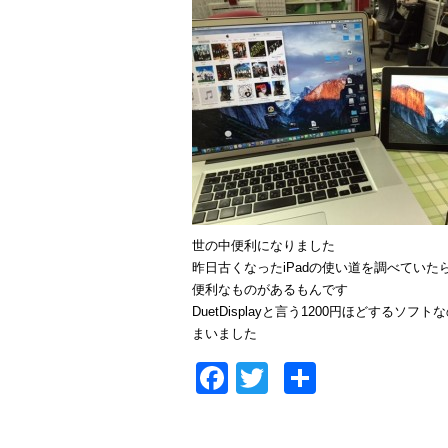
世の中便利になりました
昨日古くなったiPadの使い道を調べていた
便利なものがあるもんです
DuetDisplayと言う1200円ほどす
まいました
Facebook
Twitter
共
有