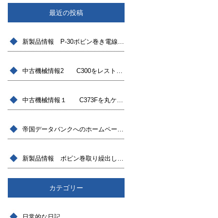
最近の投稿
新製品情報 P-30ボビン巻き電線用繰出し機BCF30登場
中古機械情報2 C300をレストアしたモデル
中古機械情報１ C373Fを丸ケーブル対応へ改造したモデル
帝国データバンクへのホームページを開設しました
新製品情報 ボビン巻取り繰出し装置
カテゴリー
日常的な日記