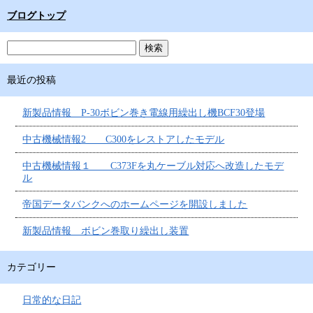
ブログトップ
最近の投稿
新製品情報 P-30ボビン巻き電線用繰出し機BCF30登場
中古機械情報2 C300をレストアしたモデル
中古機械情報１ C373Fを丸ケーブル対応へ改造したモデ
ル
帝国データバンクへのホームページを開設しました
新製品情報 ボビン巻取り繰出し装置
カテゴリー
日常的な日記