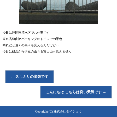
今日は静岡県清水区でお仕事です
東名高速由比パーキングのトイレでの景色
晴れだと遠くの島々も見えるんだけど‥
今日は残念がら伊豆の山々も富士山も見えません
←
久しぶりの出張です
こんにちは こちらは良い天気です
→
Copyright (C) 株式会社ダイショウ