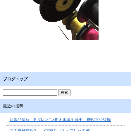
ブログトップ
最近の投稿
新製品情報 P-30ボビン巻き電線用繰出し機BCF30登場
中古機械情報2 C300をレストアしたモデル