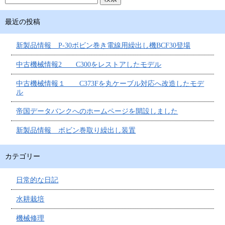
最近の投稿
新製品情報 P-30ボビン巻き電線用繰出し機BCF30登場
中古機械情報2 C300をレストアしたモデル
中古機械情報１ C373Fを丸ケーブル対応へ改造したモデ
ル
帝国データバンクへのホームページを開設しました
新製品情報 ボビン巻取り繰出し装置
カテゴリー
日常的な日記
水耕栽培
機械修理